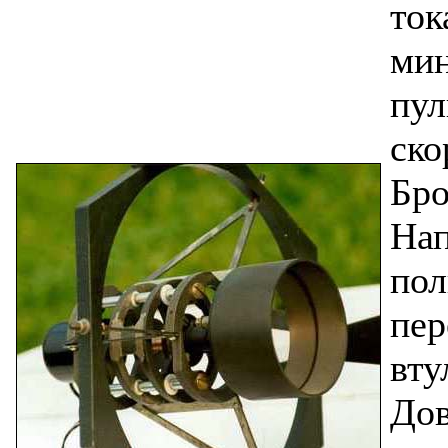
ток
мин
пул
ско
Бро
Нап
пол
пер
вту
Дов