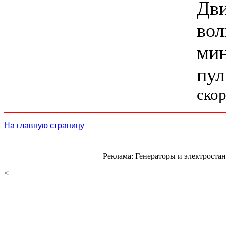
Дви
вол
мин
пул
ско
На главную страницу
Реклама:
Генераторы и электроста
<