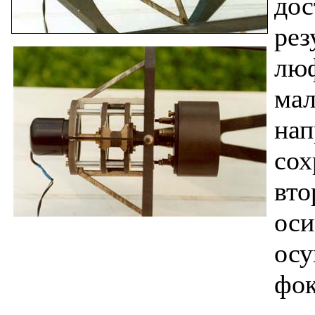
дос
рез
люф
мал
нап
сох
вто
оси
осу
фок