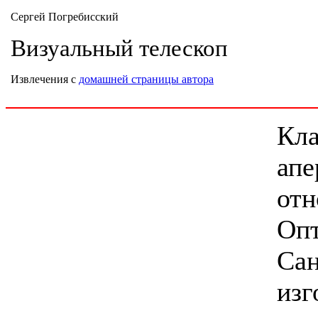
Сергей Погребисский
Визуальный телескоп
Извлечения с
домашней страницы автора
Кла
апе
отн
Опт
Сан
изг