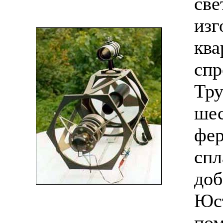
све
изг
ква
спр
Тру
шес
фер
спл
доб
Юст
пом