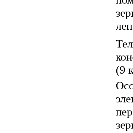
зер
леп
Тел
кон
(9 к
Осо
эле
пе
зер